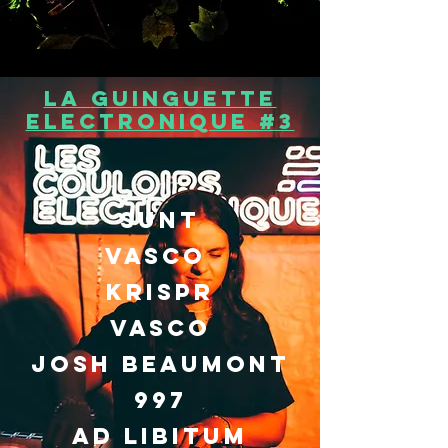
la
guinguette
electronique #3
sunt
vasco
krispr
vasco
josh beaumont
997
AD LIBITUM