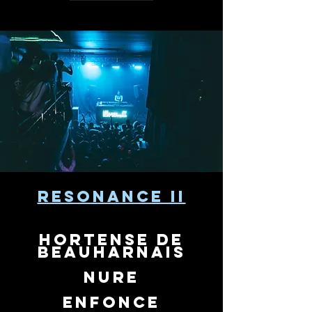
RESONANCE II
HORTENSE DE
BEAUHARNAIS
NURE
ENFONCe