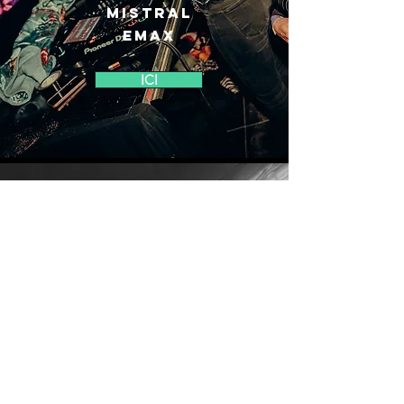
Mistral
emax
ICI
NINKASI X
LES COULOIRS #1
mistral / vasco /
josh b /lcdj/ midory