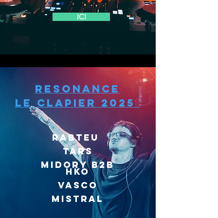
ICI
resonance
le clapier 2025
rabteu
tars
midory B2B
hko
vasco
mistral