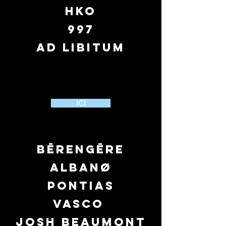
hko
997
ad libitum
ICI
BĒRENGĒRE
ALBANØ
PONTIAS
VASCO
JOSH BEAUMONT