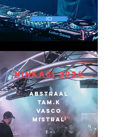
ICI
Ninkasi 2024
ABSTRAAL
TAM.K
Vasco
mistral