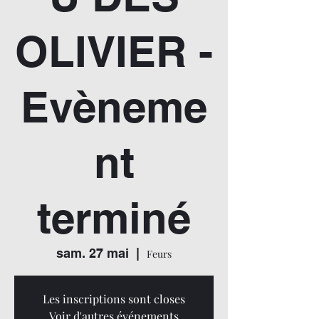
OLIVIER -
Evèneme
nt
terminé
sam. 27 mai
  |  
Feurs
Les inscriptions sont closes
Voir d'autres événements